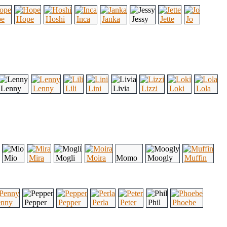
pe
Hope
Hoshi
Inca
Janka
Jessy
Jette
Jo
Lenny
Lenny
Lili
Lini
Livia
Lizzi
Loki
Lola
Mio
Mira
Mogli
Moira
Momo
Moogly
Muffin
enny
Pepper
Pepper
Perla
Peter
Phil
Phoebe