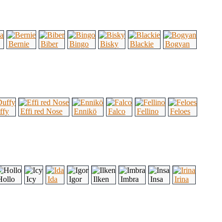
Bernie
Biber
Bingo
Bisky
Blackie
Bogyan
ffy
Effi red Nose
Ennikö
Falco
Fellino
Feloes
Hollo
Icy
Ida
Igor
Ilken
Imbra
Insa
Irina