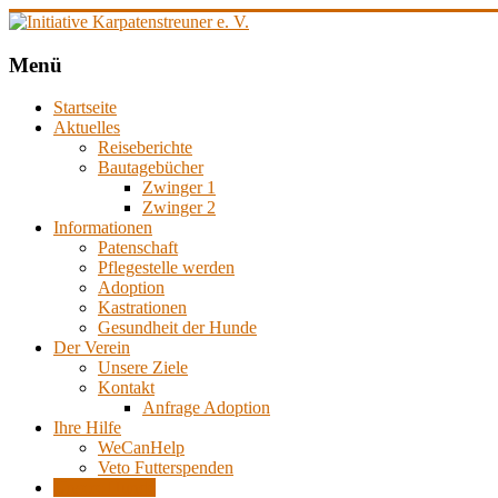
Zum
Inhalt
springen
Initiative
Menü
Karpatenstreuner
Startseite
e.
Aktuelles
V.
Reiseberichte
Bautagebücher
Hilfe
Zwinger 1
für
Zwinger 2
den
Informationen
Tierschutz
Patenschaft
in
Pflegestelle werden
Rumänien
Adoption
Kastrationen
Gesundheit der Hunde
Der Verein
Unsere Ziele
Kontakt
Anfrage Adoption
Ihre Hilfe
WeCanHelp
Veto Futterspenden
Unsere Hunde