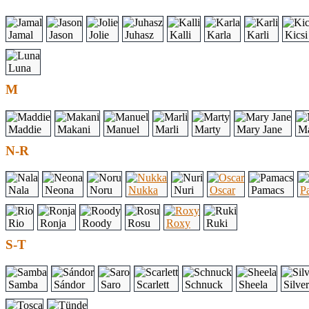
Jamal
Jason
Jolie
Juhasz
Kalli
Karla
Karli
Kicsi
Luna
M
Maddie
Makani
Manuel
Marli
Marty
Mary Jane
Ma
N-R
Nala
Neona
Noru
Nukka
Nuri
Oscar
Pamacs
P
Rio
Ronja
Roody
Rosu
Roxy
Ruki
S-T
Samba
Sándor
Saro
Scarlett
Schnuck
Sheela
Silver