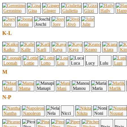
Geronimo
Gina
Ginger
Giulietta
Gizzi
Haily
Happ
Joey
Joona
Joschi
Josy
Jövö
Julie
K-L
Kaiko
Kalle
Karli
Kaya
Kaya
Keano
Kiara
Kim
Loonah
Lottie
Lotto
Lou
Luca
Lucy
Lulu
Lupi
M
Maat
Mama
Manapi
Mani
Manou
Maria
Marlik
N-P
Nantha
Napoleon
Nela
Nicci
Nikita
Noni
Nougat
Picasso
Pico
Pina
Pino
Piper
Pitcher
Pixie
Pixie