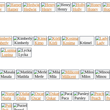
y
Harper
Hedwig
Henry
Henry
Holly
Honey
Ho
berly
Kimberly
Kimo
Körli
Kosima
Krümel
Lady
Lupina
Lycka
Masala
Matilda
Merle
Mila
Millicent
Milos
Minou
Nuria
Olalia
Oscar
Oskar
Paca
Parsley
Peach
P
Puli
Purzel