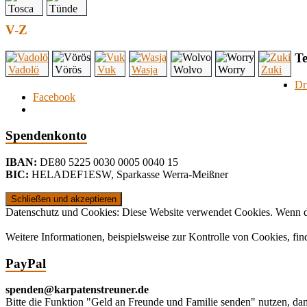
Tosca
Tünde
V-Z
Te
Vadolö
Vörös
Vuk
Wasja
Wolvo
Worry
Zuki
Dr
Facebook
Spendenkonto
IBAN:
DE80 5225 0030 0005 0040 15
BIC:
HELADEF1ESW
,
Sparkasse Werra-Meißner
Datenschutz und Cookies: Diese Website verwendet Cookies. Wenn du
Weitere Informationen, beispielsweise zur Kontrolle von Cookies, fin
PayPal
spenden@karpatenstreuner.de
Bitte die Funktion "Geld an Freunde und Familie senden" nutzen, d