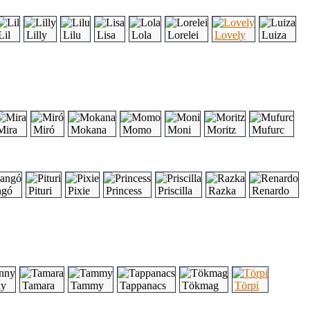
Lil
Lilly
Lilu
Lisa
Lola
Lorelei
Lovely
Luiza
Mira
Miró
Mokana
Momo
Moni
Moritz
Mufurc
ngó
Pituri
Pixie
Princess
Priscilla
Razka
Renardo
ny
Tamara
Tammy
Tappanacs
Tökmag
Törpi