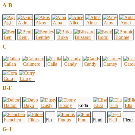
A-B
Agi
Akira
Akos
Alba
Alice
Alma
Amy
Antal
Ben
Benji
Bentley
Birka
Blizzard
Bodri
Bonnie
C
Cailan
Calimero
Calla
Candy
Candy
Carney
Carol
Cora
Curry
D-F
Dalton
Dayo
Dusty
Ebony
Edda
Elisa
Ella
Ella
Fienchen
Fildes
Fin
Findus
Finn
Finni
Fjell
Fleur
G-J