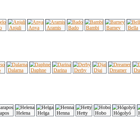
o
Anjali
Anya
Aramis
Bado
Bambi
Barney
Bella
o
Dalarna
Daphne
Darina
Derby
Djai
Dreamer
Du
apos
Helena
Helga
Henna
Hetty
Hobo
Hógolyó