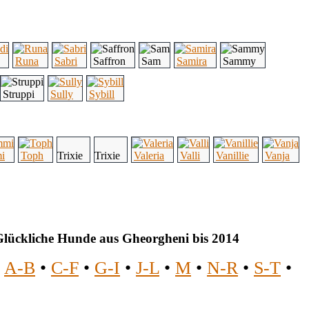
Runa
Sabri
Saffron
Sam
Samira
Sammy
Struppi
Sully
Sybill
i
Toph
Trixie
Trixie
Valeria
Valli
Vanillie
Vanja
lückliche Hunde aus Gheorgheni bis 2014
•
A-B
•
C-F
•
G-I
•
J-L
•
M
•
N-R
•
S-T
•