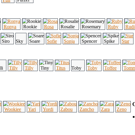
Ronya
Rookie
Rosa
Rosalie
Rosemary
Ruby
Rudi
Siro
Sky
Soare
Sofie
Sonja
Spencer
Spike
Star
li
Tilly
Tilly
Tiny
Titus
Toby
Toby
Toffee
Tomm
G
Wookiee
Yari
Yordi
Zabou
Zancho
Zara
Zeno