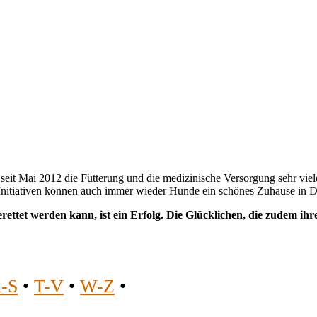
seit Mai 2012 die Fütterung und die medizinische Versorgung sehr vi
ter Initiativen können auch immer wieder Hunde ein schönes Zuhause in
ttet werden kann, ist ein Erfolg. Die Glücklichen, die zudem ihr
-S
•
T-V
•
W-Z
•