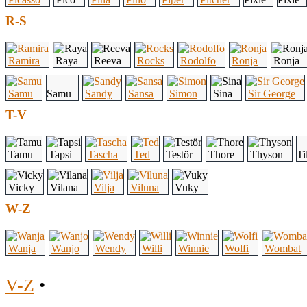
R-S
Ramira
Raya
Reeva
Rocks
Rodolfo
Ronja
Ronja
Samu
Samu
Sandy
Sansa
Simon
Sina
Sir George
T-V
Tamu
Tapsi
Tascha
Ted
Testör
Thore
Thyson
Til
Vicky
Vilana
Vilja
Viluna
Vuky
W-Z
Wanja
Wanjo
Wendy
Willi
Winnie
Wolfi
Wombat
V-Z
•