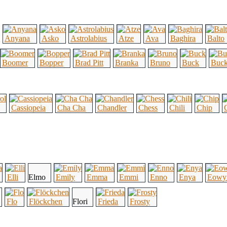
Anyana
Asko
Astrolabius
Atze
Ava
Baghira
Balto
Boomer
Bopper
Brad Pitt
Branka
Bruno
Buck
Buc
Cassiopeia
Cha Cha
Chandler
Chess
Chili
Chip
Elli
Elmo
Emily
Emma
Emmi
Enno
Enya
Eowy
Flo
Flöckchen
Flori
Frieda
Frosty