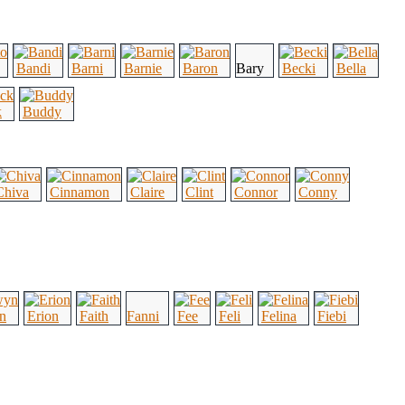
Bandi
Barni
Barnie
Baron
Bary
Becki
Bella
k
Buddy
Chiva
Cinnamon
Claire
Clint
Connor
Conny
n
Erion
Faith
Fanni
Fee
Feli
Felina
Fiebi