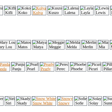
Kifli
Koko
Kolya
Kuszo
Lalena
Layla
Lewis
ry Lou
Matos
Matya
Meggie
Melda
Merlin
Mia
anda
Panju
Pearl
Pearly
Perec
Phoebe
Picuri
Pilla
Siri
Skady
Snow White
Snowy
Sofie
Solay
Sun