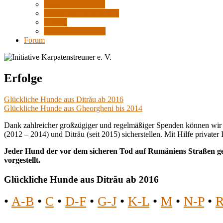
Hunde im Tierheim
Hunde auf Pflegestellen
Erfolge
Die Unvergessenen
Forum
Erfolge
Glückliche Hunde aus Ditrău ab 2016
Glückliche Hunde aus Gheorgheni bis 2014
Dank zahlreicher großzügiger und regelmäßiger Spenden können wir 
(2012 – 2014) und Ditrău (seit 2015) sicherstellen. Mit Hilfe priva
Jeder Hund der vor dem sicheren Tod auf Rumäniens Straßen gere
vorgestellt.
Glückliche Hunde aus Ditrău ab 2016
•
A-B
•
C
•
D-F
•
G-J
•
K-L
•
M
•
N-P
•
R