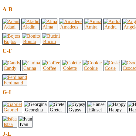
A-B
Adani
Aladin
Alma
Amadeus
Amira
Andra
Angel
Bojtos
Bonito
Bucini
C-F
Candy
Carina
Coffee
Colette
Cookie
Cosie
Csocs
Ferdinand
G-I
Gabriel
Georgina
Gretel
Gypsy
Hänsel
Happy
Har
Isfaa
Ivan
J-L