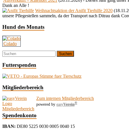
Ausverkauft – Kalender 2021
(26.11.2020)
-
Dieses Jahr ging unser
Dank an Alle !
Weihnachtsaktion der Anifit Tierhilfe 2020
(18.11.
unsere Pflegestellen sammeln, da der Transport nach Ditrau dank Cor
Hund des Monats
Colado
Futterspenden
Mitgliederbereich
Zum internen Mitgliederbereich
®
powered by
easy
Verein
Spendenkonto
IBAN:
DE80 5225 0030 0005 0040 15