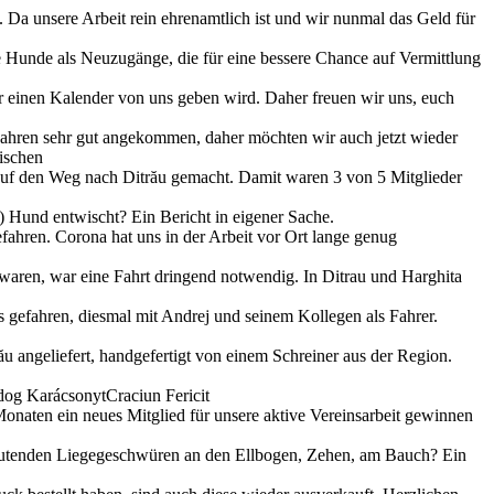
 Da unsere Arbeit rein ehrenamtlich ist und wir nunmal das Geld für
 Hunde als Neuzugänge, die für eine bessere Chance auf Vermittlung
r einen Kalender von uns geben wird. Daher freuen wir uns, euch
en Jahren sehr gut angekommen, daher möchten wir auch jetzt wieder
ischen
 auf den Weg nach Ditrău gemacht. Damit waren 3 von 5 Mitglieder
r) Hund entwischt? Ein Bericht in eigener Sache.
efahren. Corona hat uns in der Arbeit vor Ort lange genug
 waren, war eine Fahrt dringend notwendig. In Ditrau und Harghita
 gefahren, diesmal mit Andrej und seinem Kollegen als Fahrer.
u angeliefert, handgefertigt von einem Schreiner aus der Region.
og KarácsonytCraciun Fericit
Monaten ein neues Mitglied für unsere aktive Vereinsarbeit gewinnen
blutenden Liegegeschwüren an den Ellbogen, Zehen, am Bauch? Ein