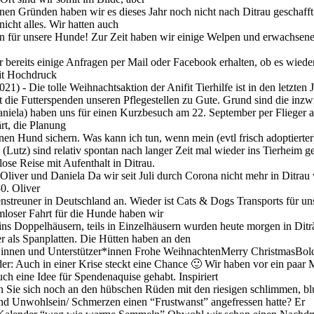
en Gründen haben wir es dieses Jahr noch nicht nach Ditrau geschafft.
icht alles. Wir hatten auch
en für unsere Hunde! Zur Zeit haben wir einige Welpen und erwachsene
bereits einige Anfragen per Mail oder Facebook erhalten, ob es wiede
 mit Hochdruck
2021)
-
Die tolle Weihnachtsaktion der Anifit Tierhilfe ist in den letzt
 die Futterspenden unseren Pflegestellen zu Gute. Grund sind die inzw
Daniela) haben uns für einen Kurzbesuch am 22. September per Flieger
rt, die Planung
nen Hund sichern. Was kann ich tun, wenn mein (evtl frisch adoptierte
(Lutz) sind relativ spontan nach langer Zeit mal wieder ins Tierheim g
lose Reise mit Aufenthalt in Ditrau.
Oliver und Daniela Da wir seit Juli durch Corona nicht mehr in Ditrau
30. Oliver
streuner in Deutschland an. Wieder ist Cats & Dogs Transports für uns
mloser Fahrt für die Hunde haben wir
ins Doppelhäusern, teils in Einzelhäusern wurden heute morgen in Ditră
er als Spanplatten. Die Hütten haben an den
*innen und Unterstützer*innen Frohe WeihnachtenMerry ChristmasBold
er: Auch in einer Krise steckt eine Chance 🙂 Wir haben vor ein paar 
ch eine Idee für Spendenaquise gehabt. Inspiriert
n Sie sich noch an den hübschen Rüden mit den riesigen schlimmen, 
e und Unwohlsein/ Schmerzen einen “Frustwanst” angefressen hatte? Er