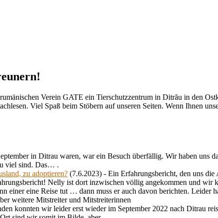
reunern!
m rumänischen Verein GATE ein Tierschutzzentrum in Ditrău in den Ostk
achlesen. Viel Spaß beim Stöbern auf unseren Seiten. Wenn Ihnen unsere
September in Ditrau waren, war ein Besuch überfällig. Wir haben uns
zu viel sind. Das…
.
usland, zu adoptieren?
(7.6.2023)
-
Ein Erfahrungsbericht, den uns die 
fahrungsbericht! Nelly ist dort inzwischen völlig angekommen und wir 
n einer eine Reise tut … dann muss er auch davon berichten. Leider ha
r weitere Mitstreiter und Mitstreiterinnen
en konnten wir leider erst wieder im September 2022 nach Ditrau rei
rt sind wir somit im Bilde, aber