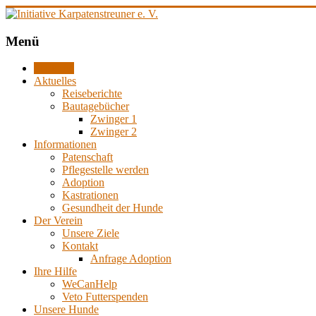
Zum
Inhalt
springen
Menü
Initiative
Karpatenstreuner
Startseite
Aktuelles
e.
Reiseberichte
Bautagebücher
V.
Zwinger 1
Zwinger 2
Informationen
Patenschaft
Hilfe
Pflegestelle werden
für
Adoption
den
Kastrationen
Tierschutz
Gesundheit der Hunde
in
Der Verein
Rumänien
Unsere Ziele
Kontakt
Anfrage Adoption
Ihre Hilfe
WeCanHelp
Veto Futterspenden
Unsere Hunde