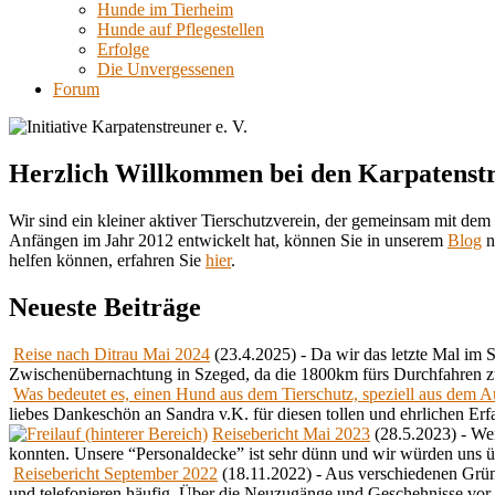
Hunde im Tierheim
Hunde auf Pflegestellen
Erfolge
Die Unvergessenen
Forum
Herzlich Willkommen bei den Karpatenst
Wir sind ein kleiner aktiver Tierschutzverein, der gemeinsam mit de
Anfängen im Jahr 2012 entwickelt hat, können Sie in unserem
Blog
n
helfen können, erfahren Sie
hier
.
Neueste Beiträge
Reise nach Ditrau Mai 2024
(23.4.2025)
-
Da wir das letzte Mal im 
Zwischenübernachtung in Szeged, da die 1800km fürs Durchfahren 
Was bedeutet es, einen Hund aus dem Tierschutz, speziell aus dem A
liebes Dankeschön an Sandra v.K. für diesen tollen und ehrlichen Er
Reisebericht Mai 2023
(28.5.2023)
-
Wen
konnten. Unsere “Personaldecke” ist sehr dünn und wir würden uns übe
Reisebericht September 2022
(18.11.2022)
-
Aus verschiedenen Gründ
und telefonieren häufig. Über die Neuzugänge und Geschehnisse vor O