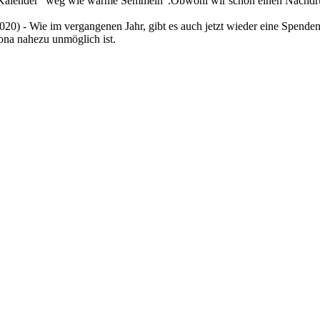
 Kalender “weg wie warme Semmeln”.Obwohl wir schon einen Nachdruck 
2020)
-
Wie im vergangenen Jahr, gibt es auch jetzt wieder eine Spendena
ona nahezu unmöglich ist.