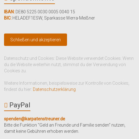
IBAN:
DE80 5225 0030 0005 0040 15
BIC:
HELADEF1ESW
,
Sparkasse Werra-Meißner
Datenschutz und Cookies: Diese Website verwendet Cookies. Wenn
du die Website weiterhin nutzt, stimmst du der Verwendung von
Cookies zu.
Weitere Informationen, beispielsweise zur Kontrolle von Cookies,
findest du hier:
Datenschutzerklärung
PayPal
spenden@karpatenstreuner.de
Bitte die Funktion "Geld an Freunde und Familie senden" nutzen,
damit keine Gebühren erhoben werden.