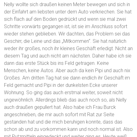
Nelly wollte sich draußen keinen Meter bewegen und sich in
der Einfahrt am liebsten unter dem Auto verkriechen. Sie hat
sich flach auf den Boden gedrückt und wenn sie mal zwei
Schritte vorwärts gegangen ist, ist sie im Anschluss sofort
wieder stehen geblieben. Wir dachten, das Problem sei das
Geschirr, die Leine und das „Mitkommen“. Sie hat natürlich
weder ihr großes, noch ihr kleines Geschäft erledigt. Nicht an
diesem Tag und auch nicht am nächsten. Daher habe ich sie
dann das erste Stück bis ins Feld getragen. Keine
Menschen, keine Autos. Aber auch da kein Pipi und auch nix
Großes. Am dritten Tag hat sie dann endlich ihr Geschäft im
Feld gemacht und Pipi in der dunkelsten Ecke unserer
Wohnung. So ging das auch erstmal weiter, soweit nicht
ungewöhnlich. Allerdings blieb das auch noch so, als Nelly
auch draußen gepullert hat. Also habe ich Frau Burck
angeschrieben, die mir auch sofort mit Rat zur Seite
gestanden hat und die mich beruhigen konnte, dass das
schon ab und zu vorkommen kann und noch normal ist. Also
mit Putzmitteln eingedeckt und weiter ging es. Heute weiß