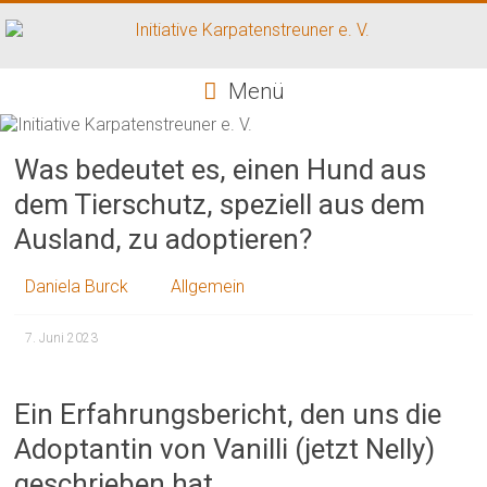
Zum
Inhalt
springen
Initiative
Menü
Karpatenstreuner
e.
Was bedeutet es, einen Hund aus
V.
dem Tierschutz, speziell aus dem
Ausland, zu adoptieren?
Hilfe
für
den
Daniela Burck
Allgemein
Tierschutz
in
7. Juni 2023
Rumänien
Ein Erfahrungsbericht, den uns die
Adoptantin von Vanilli (jetzt Nelly)
geschrieben hat.