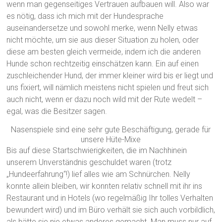
wenn man gegenseitiges Vertrauen aufbauen will. Also war
es nötig, dass ich mich mit der Hundesprache
auseinandersetze und sowohl merke, wenn Nelly etwas
nicht möchte, um sie aus dieser Situation zu holen, oder
diese am besten gleich vermeide, indem ich die anderen
Hunde schon rechtzeitig einschätzen kann. Ein auf einen
zuschleichender Hund, der immer kleiner wird bis er liegt und
uns fixiert, will nämlich meistens nicht spielen und freut sich
auch nicht, wenn er dazu noch wild mit der Rute wedelt –
egal, was die Besitzer sagen.
Nasenspiele sind eine sehr gute Beschäftigung, gerade für
unsere Hüte-Mixe
Bis auf diese Startschwierigkeiten, die im Nachhinein
unserem Unverständnis geschuldet waren (trotz
„Hundeerfahrung“!) lief alles wie am Schnürchen. Nelly
konnte allein bleiben, wir konnten relativ schnell mit ihr ins
Restaurant und in Hotels (wo regelmäßig Ihr tolles Verhalten
bewundert wird) und im Büro verhält sie sich auch vorbildlich,
als hätte sie nie etwas anderes gemacht. Man muss nur auf