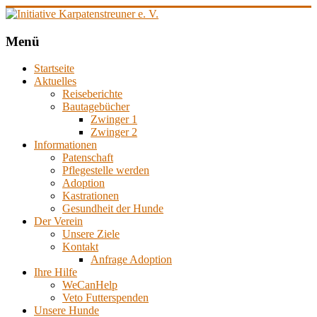
Zum
Inhalt
springen
Initiative
Menü
Karpatenstreuner
Startseite
e.
Aktuelles
V.
Reiseberichte
Bautagebücher
Hilfe
Zwinger 1
für
Zwinger 2
den
Informationen
Tierschutz
Patenschaft
in
Pflegestelle werden
Rumänien
Adoption
Kastrationen
Gesundheit der Hunde
Der Verein
Unsere Ziele
Kontakt
Anfrage Adoption
Ihre Hilfe
WeCanHelp
Veto Futterspenden
Unsere Hunde