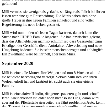
gefunden!
Milli vermisst sie weniger als gedacht, sie länger als üblich bei ihr zu
lassen war eine gute Entscheidung. Die Minis haben sich ohne
große Trauer in ihre neuen Familien eingelebt und sind voller
Begeisterung ins neue Leben gestartet.
Milli wird nun in den nächsten Tagen kastriert, danach kann die
Suche nach IHRER Familie losgehen. Sie hat inzwischen gelernt,
dass das Alleinebleiben nicht so schlimm ist, dass Gassigehen zum
Erledigen der Geschäfte dient, Autofahren Abwechslung und neue
Umgebung bedeutet. Sie ist sehr menschenbezogen und anhänglich.
Ein Zweithund wäre bei ihr nett, aber kein Muss.
September 2020
Milli ist eine tolle Mutter. Ihre Welpen sind nun 8 Wochen alt und
sie hat diese hervorragend versorgt. Sobald Milli sich von ihren
Welpen erholt hat und kastriert ist, sucht auch sie eine eigene
Familie.
Milli ist eine aktive Hündin, die gerne spazieren geht und schnell
lernt. Alleinebleiben ist leider noch nicht so ihr Ding, daran wird
aber auf der Pflegestelle gearbeitet. Sie fährt problemlos Auto, kennt
den Tierarzt, ist ausgesprochen menschenfreundlich und nett zu