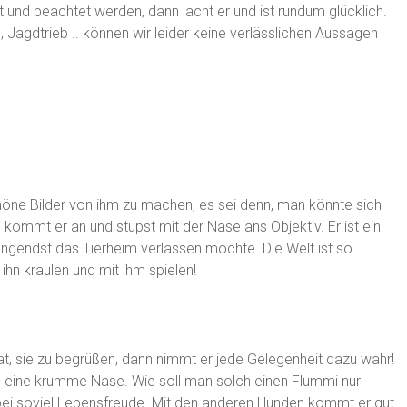
ault und beachtet werden, dann lacht er und ist rundum glücklich.
, Jagdtrieb .. können wir leider keine verlässlichen Aussagen
chöne Bilder von ihm zu machen, es sei denn, man könnte sich
 kommt er an und stupst mit der Nase ans Objektiv. Er ist ein
ringendst das Tierheim verlassen möchte. Die Welt ist so
ihn kraulen und mit ihm spielen!
, sie zu begrüßen, dann nimmt er jede Gelegenheit dazu wahr!
sich eine krumme Nase. Wie soll man solch einen Flummi nur
 bei soviel Lebensfreude. Mit den anderen Hunden kommt er gut