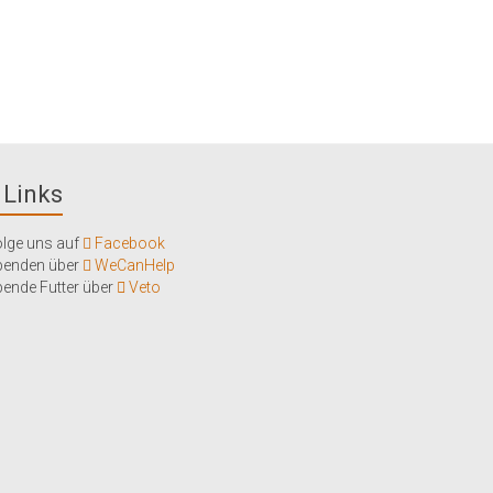
Links
lge uns auf
Facebook
penden über
WeCanHelp
ende Futter über
Veto