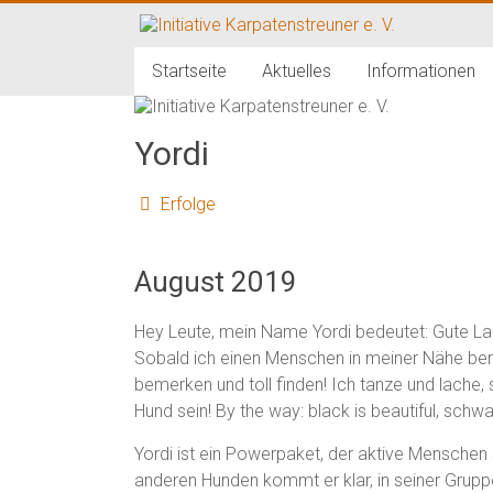
Zum
Inhalt
Initiative
springen
Startseite
Aktuelles
Informationen
Karpatenstreuner
e.
Yordi
V.
Erfolge
Hilfe
für
August 2019
den
Tierschutz
Hey Leute, mein Name Yordi bedeutet: Gute La
in
Sobald ich einen Menschen in meiner Nähe bem
Rumänien
bemerken und toll finden! Ich tanze und lache, s
Hund sein! By the way: black is beautiful, schwa
Yordi ist ein Powerpaket, der aktive Menschen
anderen Hunden kommt er klar, in seiner Gruppe 