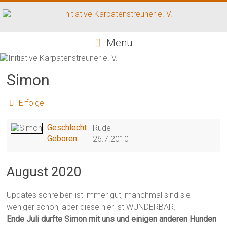
Zum
Inhalt
springen
Initiative
Menü
Karpatenstreuner
e.
Simon
V.
Erfolge
Hilfe
für
Geschlecht
Rüde
den
Geboren
26.7.2010
Tierschutz
in
August 2020
Rumänien
Updates schreiben ist immer gut, manchmal sind sie
weniger schön, aber diese hier ist WUNDERBAR.
Ende Juli durfte Simon mit uns und einigen anderen Hunden