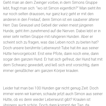
Geht man an dem Zwinger vorbei, in dem Simons Gruppe
lebt, fragt man sich: “wo ist Simon eigentlich?” Man sieht ihn
nur noch selten draussen, nur ganz kurz geht er mit den
anderen in den Freilauf, denn Simon ist ein sauberer älterer
Herr. Das Gewusel und Gebell der vielen meist jüngeren
Hunde, geht ihm zunehmend auf die Nerven. Dabei lebt er in
einer sehr netten Gruppe mit ruhigeren Hunden. Aber er
scheint sich zu fragen, was das Leben noch zu bieten hat?
Doch unsere berühmte Leberwurst-Tube hat ihn aus seiner
Hütte hervorgelockt. Erst eine Pfote, dann noch eine, dann
sogar den ganzen Hund. Er hat sich gefreut, der Hund hat mit
dem Schwanz gewedelt, und ließ sich erst vorsichtig, dann
immer genüßlicher am ganzen Körper kraulen.
Leider hat man bei 100 Hunden gar nicht genug Zeit. Doch
immer wenn wir kamen, schaute jetzt auch Simon aus seiner
Hütte, ob es denn wieder Leberwurst gibt? Kraulen ist
übrigens auch schön. Doch dann kommt der Tag, da