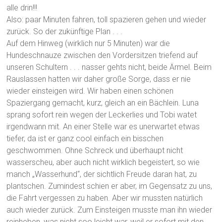
alle drin!!!
Also: paar Minuten fahren, toll spazieren gehen und wieder
zurück. So der zukünftige Plan . . .
Auf dem Hinweg (wirklich nur 5 Minuten) war die
Hundeschnauze zwischen den Vordersitzen triefend auf
unseren Schultern . . . nasser gehts nicht, beide Ärmel. Beim
Rauslassen hatten wir daher große Sorge, dass er nie
wieder einsteigen wird. Wir haben einen schönen
Spaziergang gemacht, kurz, gleich an ein Bächlein. Luna
sprang sofort rein wegen der Leckerlies und Tobi watet
irgendwann mit. An einer Stelle war es unerwartet etwas
tiefer, da ist er ganz cool einfach ein bisschen
geschwommen. Ohne Schreck und überhaupt nicht
wasserscheu, aber auch nicht wirklich begeistert, so wie
manch „Wasserhund“, der sichtlich Freude daran hat, zu
plantschen. Zumindest schien er aber, im Gegensatz zu uns,
die Fahrt vergessen zu haben. Aber wir mussten natürlich
auch wieder zurück. Zum Einsteigen musste man ihn wieder
reinheben, was nicht soo leicht war, weil er sofort mit den