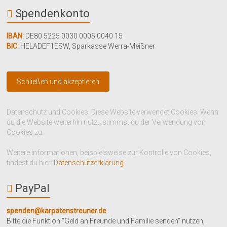
Spendenkonto
IBAN:
DE80 5225 0030 0005 0040 15
BIC:
HELADEF1ESW
,
Sparkasse Werra-Meißner
Datenschutz und Cookies: Diese Website verwendet Cookies. Wenn
du die Website weiterhin nutzt, stimmst du der Verwendung von
Cookies zu.
Weitere Informationen, beispielsweise zur Kontrolle von Cookies,
findest du hier:
Datenschutzerklärung
PayPal
spenden@karpatenstreuner.de
Bitte die Funktion "Geld an Freunde und Familie senden" nutzen,