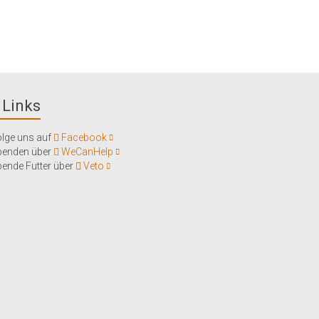
Links
lge uns auf
Facebook
penden über
WeCanHelp
ende Futter über
Veto