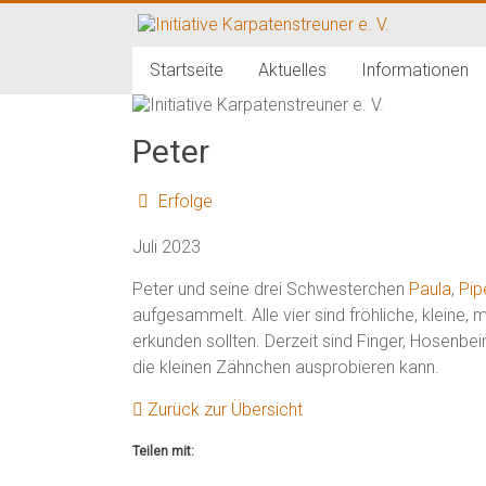
Zum
Inhalt
Initiative
springen
Startseite
Aktuelles
Informationen
Karpatenstreuner
e.
Peter
V.
Erfolge
Hilfe
Juli 2023
für
den
Peter und seine drei Schwesterchen
Paula
,
Pip
Tierschutz
aufgesammelt. Alle vier sind fröhliche, kleine
in
erkunden sollten. Derzeit sind Finger, Hosenbe
Rumänien
die kleinen Zähnchen ausprobieren kann.
Zurück zur Übersicht
Teilen mit: