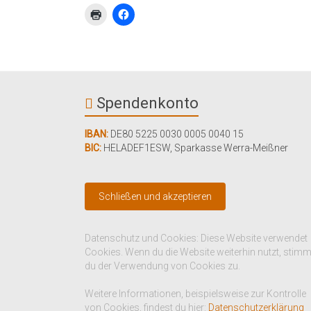
Spendenkonto
IBAN:
DE80 5225 0030 0005 0040 15
BIC:
HELADEF1ESW
,
Sparkasse Werra-Meißner
Datenschutz und Cookies: Diese Website verwendet
Cookies. Wenn du die Website weiterhin nutzt, stim
du der Verwendung von Cookies zu.
Weitere Informationen, beispielsweise zur Kontrolle
von Cookies, findest du hier:
Datenschutzerklärung