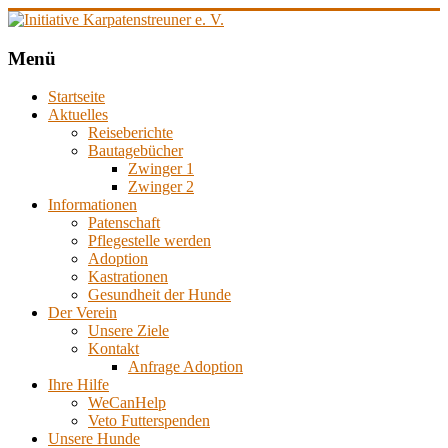
Zum
Inhalt
springen
Initiative
Menü
Karpatenstreuner
Startseite
e.
Aktuelles
V.
Reiseberichte
Bautagebücher
Hilfe
Zwinger 1
für
Zwinger 2
den
Informationen
Tierschutz
Patenschaft
in
Pflegestelle werden
Rumänien
Adoption
Kastrationen
Gesundheit der Hunde
Der Verein
Unsere Ziele
Kontakt
Anfrage Adoption
Ihre Hilfe
WeCanHelp
Veto Futterspenden
Unsere Hunde