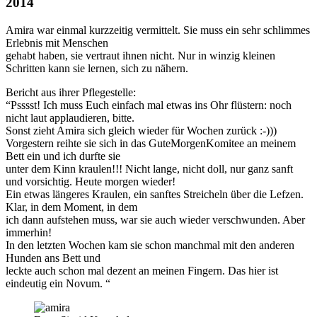
2014
Amira war einmal kurzzeitig vermittelt. Sie muss ein sehr schlimmes
Erlebnis mit Menschen
gehabt haben, sie vertraut ihnen nicht. Nur in winzig kleinen
Schritten kann sie lernen, sich zu nähern.
Bericht aus ihrer Pflegestelle:
“Psssst! Ich muss Euch einfach mal etwas ins Ohr flüstern: noch
nicht laut applaudieren, bitte.
Sonst zieht Amira sich gleich wieder für Wochen zurück :-)))
Vorgestern reihte sie sich in das GuteMorgenKomitee an meinem
Bett ein und ich durfte sie
unter dem Kinn kraulen!!! Nicht lange, nicht doll, nur ganz sanft
und vorsichtig. Heute morgen wieder!
Ein etwas längeres Kraulen, ein sanftes Streicheln über die Lefzen.
Klar, in dem Moment, in dem
ich dann aufstehen muss, war sie auch wieder verschwunden. Aber
immerhin!
In den letzten Wochen kam sie schon manchmal mit den anderen
Hunden ans Bett und
leckte auch schon mal dezent an meinen Fingern. Das hier ist
eindeutig ein Novum. “