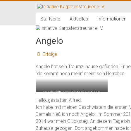
Zum
Inhalt
Initiative
springen
Startseite
Aktuelles
Informationen
Karpatenstreuner
e.
Angelo
V.
Erfolge
Hilfe
Angelo hat sein Traumzuhause gefunden. Er hei
für
“da kommt noch mehr” meint sein Herrchen.
den
Tierschutz
in
Angelo trifft seine Taufpatin auf dem
Rumänien
Karpatenstreunerfest 2015
Hallo, gestatten Alfred.
Ich habe mit meinen Geschwistern die ersten
Damals hieß ich noch Angelo. Im Sommer 2014
2014 war mein Glückstag. An diesem Tage bin ic
Zuhause gezogen. Dort angekommen habe ich d