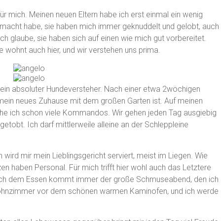
ür mich. Meinen neuen Eltern habe ich erst einmal ein wenig
emacht habe, sie haben mich immer geknuddelt und gelobt, auch
ch glaube, sie haben sich auf einen wie mich gut vorbereitet.
ze wohnt auch hier, und wir verstehen uns prima.
t ein absoluter Hundeversteher. Nach einer etwa 2wöchigen
 mein neues Zuhause mit dem großen Garten ist. Auf meinen
he ich schon viele Kommandos. Wir gehen jeden Tag ausgiebig
etobt. Ich darf mittlerweile alleine an der Schleppleine
ird mir mein Lieblingsgericht serviert, meist im Liegen. Wie
n haben Personal. Für mich trifft hier wohl auch das Letztere
. Nach dem Essen kommt immer der große Schmuseabend, den ich
m Wohnzimmer vor dem schönen warmen Kaminofen, und ich werde