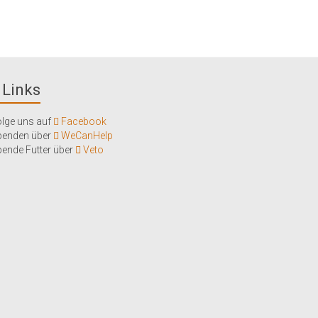
Links
lge uns auf
Facebook
penden über
WeCanHelp
ende Futter über
Veto