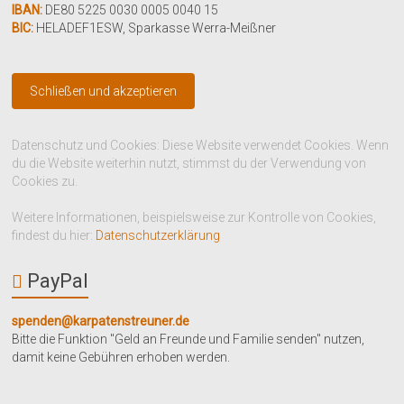
IBAN:
DE80 5225 0030 0005 0040 15
BIC:
HELADEF1ESW
,
Sparkasse Werra-Meißner
Datenschutz und Cookies: Diese Website verwendet Cookies. Wenn
du die Website weiterhin nutzt, stimmst du der Verwendung von
Cookies zu.
Weitere Informationen, beispielsweise zur Kontrolle von Cookies,
findest du hier:
Datenschutzerklärung
PayPal
spenden@karpatenstreuner.de
Bitte die Funktion "Geld an Freunde und Familie senden" nutzen,
damit keine Gebühren erhoben werden.