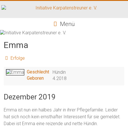
Zum
Inhalt
springen
Initiative
Menü
Karpatenstreuner
e.
Emma
V.
Erfolge
Hilfe
für
Geschlecht
Hündin
den
Geboren
4.2018
Tierschutz
in
Dezember 2019
Rumänien
Emma ist nun ein halbes Jahr in ihrer Pflegefamilie. Leider
hat sich noch kein ernsthafter Interessent für sie gemeldet.
Dabei ist Emma eine reizende und nette Hündin.