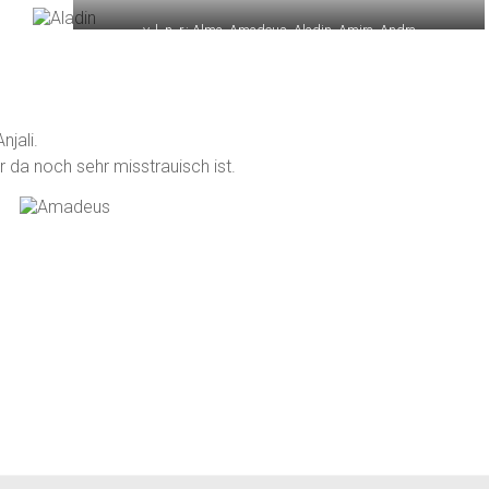
v. l. n. r.: Alma, Amadeus, Aladin, Amira, Andra
njali.
r da noch sehr misstrauisch ist.