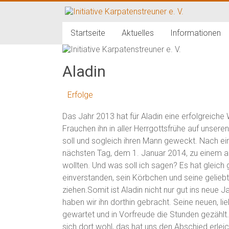
Zum
Inhalt
Initiative
springen
Startseite
Aktuelles
Informationen
Karpatenstreuner
e.
Aladin
V.
Erfolge
Hilfe
Das Jahr 2013 hat für Aladin eine erfolgreic
für
Frauchen ihn in aller Herrgottsfrühe auf unseren
den
soll und sogleich ihren Mann geweckt. Nach ein
Tierschutz
nächsten Tag, dem 1. Januar 2014, zu einem 
in
wollten. Und was soll ich sagen? Es hat gleich
Rumänien
einverstanden, sein Körbchen und seine gelie
ziehen.Somit ist Aladin nicht nur gut ins neue J
haben wir ihn dorthin gebracht. Seine neuen, 
gewartet und in Vorfreude die Stunden gezählt. S
sich dort wohl, das hat uns den Abschied erleic