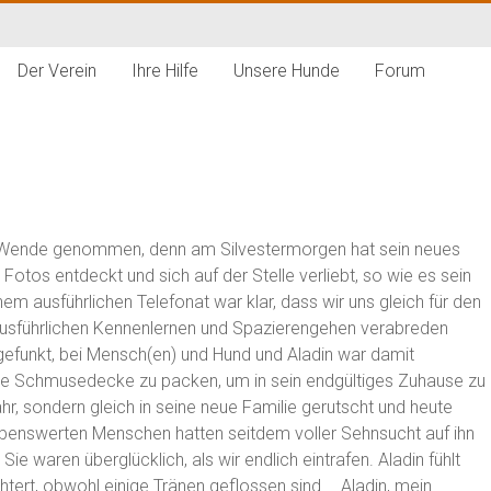
Der Verein
Ihre Hilfe
Unsere Hunde
Forum
he Wende genommen, denn am Silvestermorgen hat sein neues
 Fotos entdeckt und sich auf der Stelle verliebt, so wie es sein
em ausführlichen Telefonat war klar, dass wir uns gleich für den
ausführlichen Kennenlernen und Spazierengehen verabreden
 gefunkt, bei Mensch(en) und Hund und Aladin war damit
bte Schmusedecke zu packen, um in sein endgültiges Zuhause zu
ahr, sondern gleich in seine neue Familie gerutscht und heute
liebenswerten Menschen hatten seitdem voller Sehnsucht auf ihn
ie waren überglücklich, als wir endlich eintrafen. Aladin fühlt
htert, obwohl einige Tränen geflossen sind…..Aladin, mein