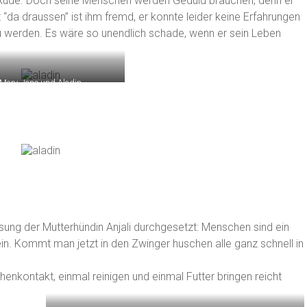
er Rüde. Doch seine Menschen werden Geduld brauchen, denn er
 “da draussen” ist ihm fremd, er konnte leider keine Erfahrungen
 werden. Es wäre so unendlich schade, wenn er sein Leben
Mary-Jane und Aladin
sung der Mutterhündin Anjali durchgesetzt: Menschen sind ein
in. Kommt man jetzt in den Zwinger huschen alle ganz schnell in
enkontakt, einmal reinigen und einmal Futter bringen reicht