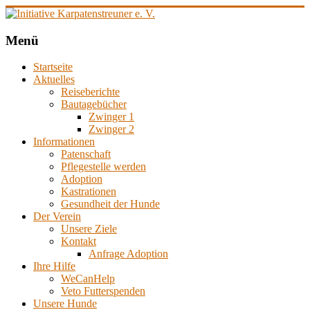
Zum
Inhalt
springen
Initiative
Menü
Karpatenstreuner
Startseite
e.
Aktuelles
V.
Reiseberichte
Bautagebücher
Hilfe
Zwinger 1
für
Zwinger 2
den
Informationen
Tierschutz
Patenschaft
in
Pflegestelle werden
Rumänien
Adoption
Kastrationen
Gesundheit der Hunde
Der Verein
Unsere Ziele
Kontakt
Anfrage Adoption
Ihre Hilfe
WeCanHelp
Veto Futterspenden
Unsere Hunde