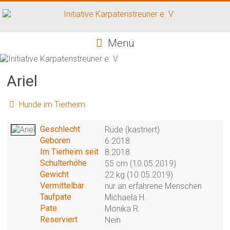
Zum
Inhalt
springen
Initiative
Menü
Karpatenstreuner
e.
Ariel
V.
Hunde im Tierheim
Hilfe
für
Geschlecht
Rüde (kastriert)
den
Geboren
6.2018
Tierschutz
Im Tierheim seit
8.2018
in
Schulterhöhe
55 cm (10.05.2019)
Rumänien
Gewicht
22 kg (10.05.2019)
Vermittelbar
nur an erfahrene Menschen
Taufpate
Michaela H.
Pate
Monika R.
Reserviert
Nein