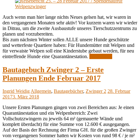
Auch wenn man hier lange nichts Neues gelsen hat, wir waren in
den vergangenen Monaten sehr aktiv! Vor kurzem waren wir wieder
in Ditrau, um die zweite Ausbaustufe unseres Tierschutzzentrums zu
planen und vorzubereiten.
Bis zum nächsten Winter sollen ALLE unsere Hunde geschützte
und wetterfeste Quartiere haben: Für Hundemütter mit Welpen und
für verwaiste Welpen soll eine Kinderstube gebaut werden, für neu
eintreffende Hunde eine Quarantänestation.
Weiterlesen
Bautagebuch Zwinger 2 – Erste
Planungen Ende Februar 2017
Ingrid Weidig
Allgemein
,
Bautagebücher
,
Zwinger 2
28. Februar
2017
3. März 2018
Unsere Ersten Planungen gingen von zwei Bereichen aus: Je einen
Quarantänestation und ein Welpenbereich: Zwei
Vollschutzzwingern zu jeweils 64 m² (gemauerte Wände und
komplett überdacht) für eine Summe von 12.600 € ausgegangen.
Auf der Basis der Rechnung der Firma GH. für die großen Zwinger
vom vergangenen Sommer hatten wir Kosten von rund 98 € / je m²