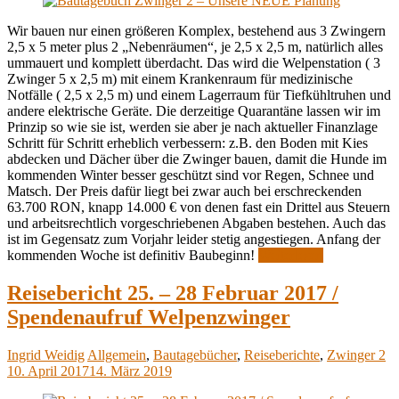
Wir bauen nur einen größeren Komplex, bestehend aus 3 Zwingern
2,5 x 5 meter plus 2 „Nebenräumen“, je 2,5 x 2,5 m, natürlich alles
ummauert und komplett überdacht. Das wird die Welpenstation ( 3
Zwinger 5 x 2,5 m) mit einem Krankenraum für medizinische
Notfälle ( 2,5 x 2,5 m) und einem Lagerraum für Tiefkühltruhen und
andere elektrische Geräte. Die derzeitige Quarantäne lassen wir im
Prinzip so wie sie ist, werden sie aber je nach aktueller Finanzlage
Schritt für Schritt erheblich verbessern: z.B. den Boden mit Kies
abdecken und Dächer über die Zwinger bauen, damit die Hunde im
kommenden Winter besser geschützt sind vor Regen, Schnee und
Matsch. Der Preis dafür liegt bei zwar auch bei erschreckenden
63.700 RON, knapp 14.000 € von denen fast ein Drittel aus Steuern
und arbeitsrechtlich vorgeschriebenen Abgaben bestehen. Auch das
ist im Gegensatz zum Vorjahr leider stetig angestiegen. Anfang der
kommenden Woche ist definitiv Baubeginn!
Weiterlesen
Reisebericht 25. – 28 Februar 2017 /
Spendenaufruf Welpenzwinger
Ingrid Weidig
Allgemein
,
Bautagebücher
,
Reiseberichte
,
Zwinger 2
10. April 2017
14. März 2019