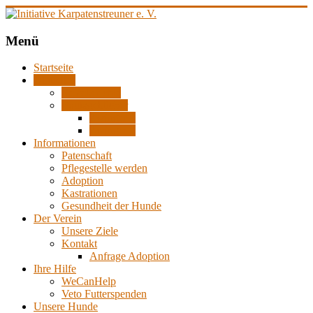
Zum
Inhalt
springen
Initiative
Menü
Karpatenstreuner
Startseite
e.
Aktuelles
V.
Reiseberichte
Bautagebücher
Hilfe
Zwinger 1
für
Zwinger 2
den
Informationen
Tierschutz
Patenschaft
in
Pflegestelle werden
Rumänien
Adoption
Kastrationen
Gesundheit der Hunde
Der Verein
Unsere Ziele
Kontakt
Anfrage Adoption
Ihre Hilfe
WeCanHelp
Veto Futterspenden
Unsere Hunde