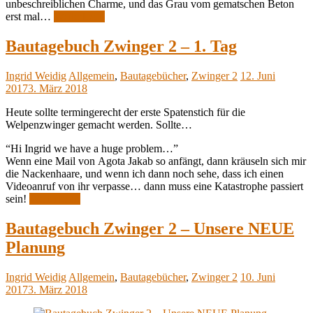
unbeschreiblichen Charme, und das Grau vom gematschen Beton
erst mal…
Weiterlesen
Bautagebuch Zwinger 2 – 1. Tag
Ingrid Weidig
Allgemein
,
Bautagebücher
,
Zwinger 2
12. Juni
2017
3. März 2018
Heute sollte termingerecht der erste Spatenstich für die
Welpenzwinger gemacht werden. Sollte…
“Hi Ingrid we have a huge problem…”
Wenn eine Mail von Agota Jakab so anfängt, dann kräuseln sich mir
die Nackenhaare, und wenn ich dann noch sehe, dass ich einen
Videoanruf von ihr verpasse… dann muss eine Katastrophe passiert
sein!
Weiterlesen
Bautagebuch Zwinger 2 – Unsere NEUE
Planung
Ingrid Weidig
Allgemein
,
Bautagebücher
,
Zwinger 2
10. Juni
2017
3. März 2018