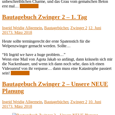
unbeschreiblichen Charme, und das Grau vom gematschen Beton
erst mal…
Weiterlesen
Bautagebuch Zwinger 2 – 1. Tag
Ingrid Weidig
Allgemein
,
Bautagebücher
,
Zwinger 2
12. Juni
2017
3. März 2018
Heute sollte termingerecht der erste Spatenstich für die
Welpenzwinger gemacht werden. Sollte…
“Hi Ingrid we have a huge problem…”
Wenn eine Mail von Agota Jakab so anfängt, dann kräuseln sich mir
die Nackenhaare, und wenn ich dann noch sehe, dass ich einen
Videoanruf von ihr verpasse… dann muss eine Katastrophe passiert
sein!
Weiterlesen
Bautagebuch Zwinger 2 – Unsere NEUE
Planung
Ingrid Weidig
Allgemein
,
Bautagebücher
,
Zwinger 2
10. Juni
2017
3. März 2018