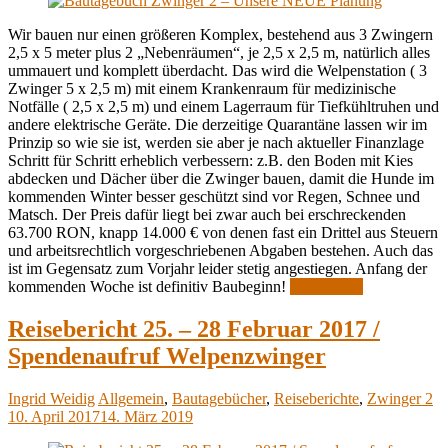
Wir bauen nur einen größeren Komplex, bestehend aus 3 Zwingern
2,5 x 5 meter plus 2 „Nebenräumen“, je 2,5 x 2,5 m, natürlich alles
ummauert und komplett überdacht. Das wird die Welpenstation ( 3
Zwinger 5 x 2,5 m) mit einem Krankenraum für medizinische
Notfälle ( 2,5 x 2,5 m) und einem Lagerraum für Tiefkühltruhen und
andere elektrische Geräte. Die derzeitige Quarantäne lassen wir im
Prinzip so wie sie ist, werden sie aber je nach aktueller Finanzlage
Schritt für Schritt erheblich verbessern: z.B. den Boden mit Kies
abdecken und Dächer über die Zwinger bauen, damit die Hunde im
kommenden Winter besser geschützt sind vor Regen, Schnee und
Matsch. Der Preis dafür liegt bei zwar auch bei erschreckenden
63.700 RON, knapp 14.000 € von denen fast ein Drittel aus Steuern
und arbeitsrechtlich vorgeschriebenen Abgaben bestehen. Auch das
ist im Gegensatz zum Vorjahr leider stetig angestiegen. Anfang der
kommenden Woche ist definitiv Baubeginn!
Weiterlesen
Reisebericht 25. – 28 Februar 2017 /
Spendenaufruf Welpenzwinger
Ingrid Weidig
Allgemein
,
Bautagebücher
,
Reiseberichte
,
Zwinger 2
10. April 2017
14. März 2019