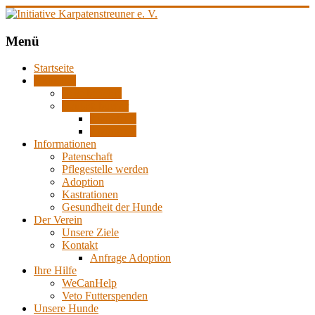
Zum
Inhalt
springen
Initiative
Menü
Karpatenstreuner
Startseite
e.
Aktuelles
V.
Reiseberichte
Bautagebücher
Hilfe
Zwinger 1
für
Zwinger 2
den
Informationen
Tierschutz
Patenschaft
in
Pflegestelle werden
Rumänien
Adoption
Kastrationen
Gesundheit der Hunde
Der Verein
Unsere Ziele
Kontakt
Anfrage Adoption
Ihre Hilfe
WeCanHelp
Veto Futterspenden
Unsere Hunde