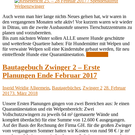
Auch wenn man hier lange nichts Neues gelsen hat, wir waren in
den vergangenen Monaten sehr aktiv! Vor kurzem waren wir wieder
in Ditrau, um die zweite Ausbaustufe unseres Tierschutzzentrums zu
planen und vorzubereiten.
Bis zum nächsten Winter sollen ALLE unsere Hunde geschützte
und wetterfeste Quartiere haben: Für Hundemütter mit Welpen und
für verwaiste Welpen soll eine Kinderstube gebaut werden, für neu
eintreffende Hunde eine Quarantänestation.
Weiterlesen
Bautagebuch Zwinger 2 – Erste
Planungen Ende Februar 2017
Ingrid Weidig
Allgemein
,
Bautagebücher
,
Zwinger 2
28. Februar
2017
3. März 2018
Unsere Ersten Planungen gingen von zwei Bereichen aus: Je einen
Quarantänestation und ein Welpenbereich: Zwei
Vollschutzzwingern zu jeweils 64 m² (gemauerte Wände und
komplett überdacht) für eine Summe von 12.600 € ausgegangen.
Auf der Basis der Rechnung der Firma GH. für die großen Zwinger
vom vergangenen Sommer hatten wir Kosten von rund 98 € / je m²