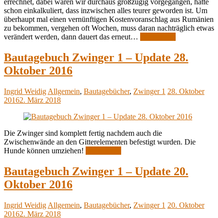
errechnet, dabei waren wir durchaus großzügig vorgegangen, hatte
schon einkalkuliert, dass inzwischen alles teurer geworden ist. Um
überhaupt mal einen vernünftigen Kostenvoranschlag aus Rumänien
zu bekommen, vergehen oft Wochen, muss daran nachträglich etwas
verändert werden, dann dauert das erneut…
Weiterlesen
Bautagebuch Zwinger 1 – Update 28.
Oktober 2016
Ingrid Weidig
Allgemein
,
Bautagebücher
,
Zwinger 1
28. Oktober
2016
2. März 2018
Die Zwinger sind komplett fertig nachdem auch die
Zwischenwände an den Gitterelementen befestigt wurden. Die
Hunde können umziehen!
Weiterlesen
Bautagebuch Zwinger 1 – Update 20.
Oktober 2016
Ingrid Weidig
Allgemein
,
Bautagebücher
,
Zwinger 1
20. Oktober
2016
2. März 2018