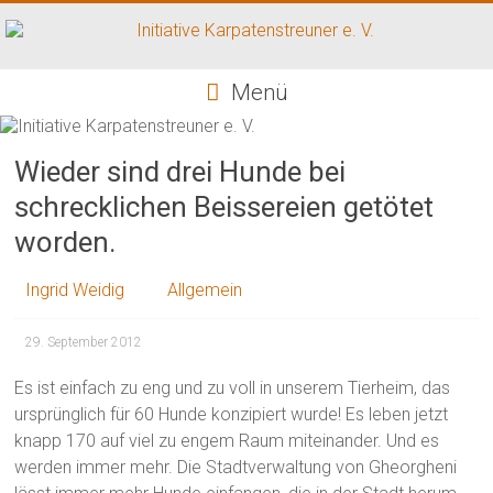
Zum
Inhalt
springen
Initiative
Menü
Karpatenstreuner
e.
Wieder sind drei Hunde bei
V.
schrecklichen Beissereien getötet
worden.
Hilfe
für
den
Ingrid Weidig
Allgemein
Tierschutz
in
29. September 2012
Rumänien
Es ist einfach zu eng und zu voll in unserem Tierheim, das
ursprünglich für 60 Hunde konzipiert wurde! Es leben jetzt
knapp 170 auf viel zu engem Raum miteinander. Und es
werden immer mehr. Die Stadtverwaltung von Gheorgheni