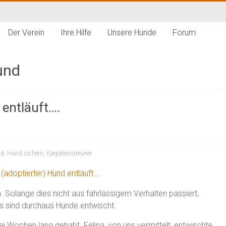
Der Verein
Ihre Hilfe
Unsere Hunde
Forum
und
 entläuft….
nd
,
Hund sichern
,
Karpatenstreuner
. Solange dies nicht aus fahrlässigem Verhalten passiert,
s sind durchaus Hunde entwischt.
 Wochen lang gehabt. Felina, von uns vermittelt, entwischte