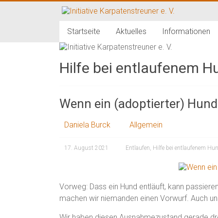
Zum
Inhalt
Initiative
springen
Startseite
Aktuelles
Informationen
Karpatenstreuner
e.
Hilfe bei entlaufenem H
V.
Wenn ein (adoptierter) Hund
Hilfe
für
Daniela Burck
Allgemein
den
Tierschutz
in
17. August 2021
Entlaufen
,
Hilfe bei entlaufenem Hu
Rumänien
Vorweg: Dass ein Hund entläuft, kann passieren
machen wir niemanden einen Vorwurf. Auch un
Wir haben diesen Ausnahmezustand gerade drei