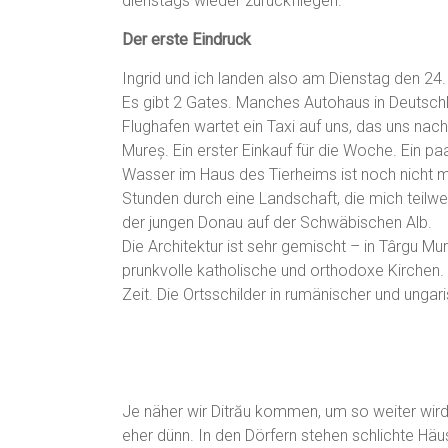
dienstags wieder zurückfliegen.
Der erste Eindruck
Ingrid und ich landen also am Dienstag den 24.
Es gibt 2 Gates. Manches Autohaus in Deutschl
Flughafen wartet ein Taxi auf uns, das uns nac
Mureș. Ein erster Einkauf für die Woche. Ein paa
Wasser im Haus des Tierheims ist noch nicht 
Stunden durch eine Landschaft, die mich teilwe
der jungen Donau auf der Schwäbischen Alb.
Die Architektur ist sehr gemischt – in Târgu Mu
prunkvolle katholische und orthodoxe Kirchen.
Zeit. Die Ortsschilder in rumänischer und ungar
Je näher wir Ditrău kommen, um so weiter wird 
eher dünn. In den Dörfern stehen schlichte Häu