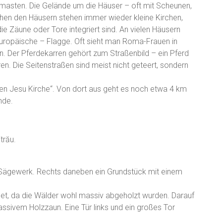
masten. Die Gelände um die Häuser – oft mit Scheunen,
hen den Häusern stehen immer wieder kleine Kirchen,
ie Zäune oder Tore integriert sind. An vielen Häusern
europäische – Flagge. Oft sieht man Roma-Frauen in
. Der Pferdekarren gehört zum Straßenbild – ein Pferd
rren. Die Seitenstraßen sind meist nicht geteert, sondern
rzen Jesu Kirche“. Von dort aus geht es noch etwa 4 km
nde.
trău.
 Sägewerk. Rechts daneben ein Grundstück mit einem
et, da die Wälder wohl massiv abgeholzt wurden. Darauf
sivem Holzzaun. Eine Tür links und ein großes Tor