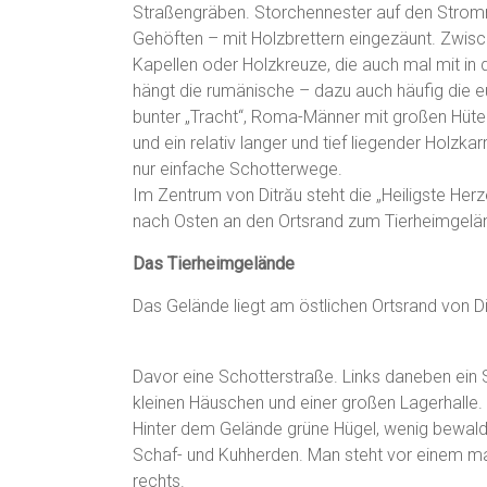
Straßengräben. Storchennester auf den Strom
Gehöften – mit Holzbrettern eingezäunt. Zwisc
Kapellen oder Holzkreuze, die auch mal mit in d
hängt die rumänische – dazu auch häufig die 
bunter „Tracht“, Roma-Männer mit großen Hüten
und ein relativ langer und tief liegender Holzka
nur einfache Schotterwege.
Im Zentrum von Ditrău steht die „Heiligste He
nach Osten an den Ortsrand zum Tierheimgelä
Das Tierheimgelände
Das Gelände liegt am östlichen Ortsrand von Di
Davor eine Schotterstraße. Links daneben ein
kleinen Häuschen und einer großen Lagerhalle.
Hinter dem Gelände grüne Hügel, wenig bewald
Schaf- und Kuhherden. Man steht vor einem mas
rechts.