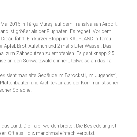
 Mai 2016 in Târgu Mureș, auf dem Transilvanian Airport.
and ist größer als der Flughafen. Es regnet. Vor dem
h Ditrău fährt. Ein kurzer Stopp im KAUFLAND in Târgu
r Äpfel, Brot, Aufstrich und 2 mal 5 Liter Wasser. Das
mal zum Zähneputzen zu empfehlen. Es geht knapp 2,5
ise an den Schwarzwald erinnert, teilweise an das Tal
reș sieht man alte Gebäude im Barockstil, im Jugendstil,
 Plattenbauten und Architektur aus der Kommunistischen
ischer Sprache.
das Land. Die Täler werden breiter. Die Besiedelung ist
ser. Oft aus Holz, manchmal einfach verputzt.