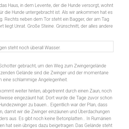
das Haus, in dem Levente, der die Hunde versorgt, wohnt
ür die Hunde untergebracht ist. Als wir ankommen hat es
ig. Rechts neben dem Tor steht ein Bagger, der am Tag
t liegt Unrat. Große Steine. Grünschnitt, der alles andere
en steht noch überall Wasser.
 Schotter gebracht, um den Weg zum Zwingergelände
nzenden Gelände sind die Zwinger und der momentane
an eine schlammige Angelegenheit.
kommt weiter hinten, abgetrennt durch einen Zaun, noch
ilweise eingezäunt hat. Dort wurde die Tage zuvor schon
Hundezwinger zu bauen… Eigentlich war der Plan, dass
sten, damit wir die Zwinger einzäunen und Überdachungen
nders aus. Es gibt noch keine Betonplatten… In Rumänien
n hat sein übriges dazu beigetragen: Das Gelände steht