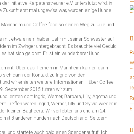
er Initiative Karpatenstreuner e.V. unterstützt wird, in
e Zukunft erst mal ungewiss war, wurden einige Hunde
m Mannheim und Coffee fand so seinen Weg zu Jule und
de mit etwa einem halben Jahr mit seiner Schwester auf
tdem im Zwinger untergebracht. Es brauchte viel Geduld
R
es hat sich gelohnt. Er ist ein wunderbarer Hund
W
n kommt. Über das Tierheim in Mannheim kamen dann
Ti
 sich dann der Kontakt zu Ingrid von den
a
 und wir erhielten weitere Informationen – über Coffee
R
 19. September 2015 fuhren wir zum
d lernten dort Ingrid, Werner, Barbara, Lilly, Agotha und
R
 Treffen waren Ingrid, Werner, Lilly und Sylvia wieder in
En
der kleinen Bagheera. Wir verliebten uns und am 24.
nd mit 8 anderen Hunden nach Deutschland. Seitdem
bau und startete auch bald einen Spendenaufruf. Ich