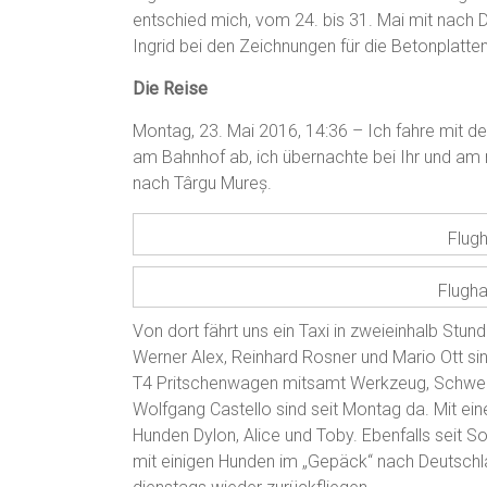
entschied mich, vom 24. bis 31. Mai mit nach 
Ingrid bei den Zeichnungen für die Betonplatte
Die Reise
Montag, 23. Mai 2016, 14:36 – Ich fahre mit d
am Bahnhof ab, ich übernachte bei Ihr und a
nach Târgu Mureș.
Flug
Flugh
Von dort fährt uns ein Taxi in zweieinhalb Stu
Werner Alex, Reinhard Rosner und Mario Ott si
T4 Pritschenwagen mitsamt Werkzeug, Schweiß
Wolfgang Castello sind seit Montag da. Mit ei
Hunden Dylon, Alice und Toby. Ebenfalls seit S
mit einigen Hunden im „Gepäck“ nach Deutschl