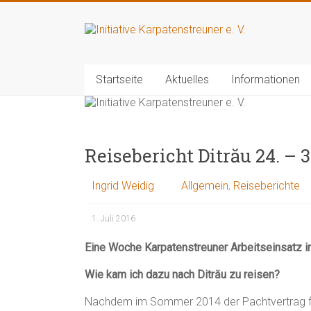
Zum
Inhalt
Initiative
springen
Karpatenstreuner
Startseite
Aktuelles
Informationen
e.
V.
Hilfe
Reisebericht Ditrău 24. – 
für
den
Ingrid Weidig
Allgemein
,
Reiseberichte
Tierschutz
in
1. Juli 2016
Rumänien
Eine Woche Karpatenstreuner Arbeitseinsatz i
Wie kam ich dazu nach Ditrău zu reisen?
Nachdem im Sommer 2014 der Pachtvertrag fü