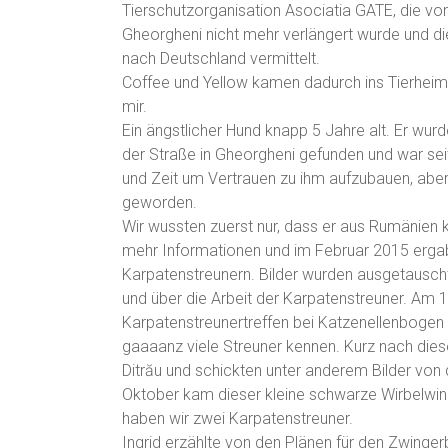
Tierschutzorganisation Asociatia GATE, die von d
Gheorgheni nicht mehr verlängert wurde und di
nach Deutschland vermittelt.
Coffee und Yellow kamen dadurch ins Tierhei
mir.
Ein ängstlicher Hund knapp 5 Jahre alt. Er wur
der Straße in Gheorgheni gefunden und war sei
und Zeit um Vertrauen zu ihm aufzubauen, aber 
geworden.
Wir wussten zuerst nur, dass er aus Rumänie
mehr Informationen und im Februar 2015 ergab
Karpatenstreunern. Bilder wurden ausgetauscht
und über die Arbeit der Karpatenstreuner. Am
Karpatenstreunertreffen bei Katzenellenbogen un
gaaaanz viele Streuner kennen. Kurz nach diesem
Ditrău und schickten unter anderem Bilder von 
Oktober kam dieser kleine schwarze Wirbelwi
haben wir zwei Karpatenstreuner.
Ingrid erzählte von den Plänen für den Zwinger