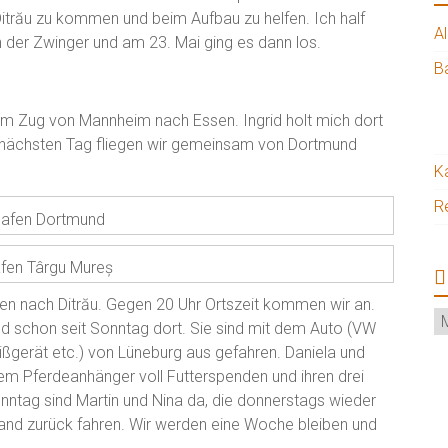
Ditrău zu kommen und beim Aufbau zu helfen. Ich half
A
n der Zwinger und am 23. Mai ging es dann los.
B
em Zug von Mannheim nach Essen. Ingrid holt mich dort
m nächsten Tag fliegen wir gemeinsam von Dortmund
K
R
hafen Dortmund
afen Târgu Mureș
nden nach Ditrău. Gegen 20 Uhr Ortszeit kommen wir an.
Ar
nd schon seit Sonntag dort. Sie sind mit dem Auto (VW
gerät etc.) von Lüneburg aus gefahren. Daniela und
nem Pferdeanhänger voll Futterspenden und ihren drei
onntag sind Martin und Nina da, die donnerstags wieder
and zurück fahren. Wir werden eine Woche bleiben und