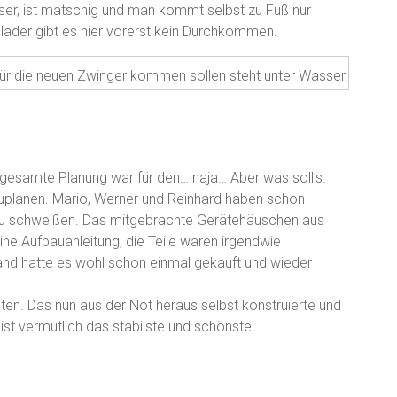
ser, ist matschig und man kommt selbst zu Fuß nur
ader gibt es hier vorerst kein Durchkommen.
für die neuen Zwinger kommen sollen steht unter Wasser.
e gesamte Planung war für den… naja… Aber was soll’s.
planen. Mario, Werner und Reinhard haben schon
zu schweißen. Das mitgebrachte Gerätehäuschen aus
ine Aufbauanleitung, die Teile waren irgendwie
d hatte es wohl schon einmal gekauft und wieder
lten. Das nun aus der Not heraus selbst konstruierte und
st vermutlich das stabilste und schönste