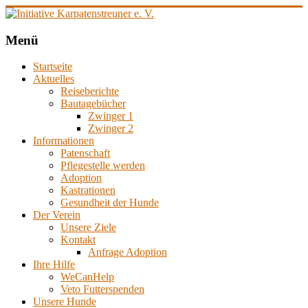
Zum
Inhalt
springen
Initiative
Menü
Karpatenstreuner
Startseite
e.
Aktuelles
V.
Reiseberichte
Bautagebücher
Hilfe
Zwinger 1
für
Zwinger 2
den
Informationen
Tierschutz
Patenschaft
in
Pflegestelle werden
Rumänien
Adoption
Kastrationen
Gesundheit der Hunde
Der Verein
Unsere Ziele
Kontakt
Anfrage Adoption
Ihre Hilfe
WeCanHelp
Veto Futterspenden
Unsere Hunde