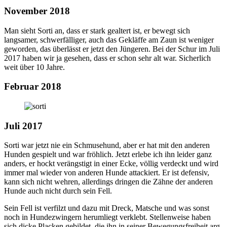
November 2018
Man sieht Sorti an, dass er stark gealtert ist, er bewegt sich
langsamer, schwerfälliger, auch das Gekläffe am Zaun ist weniger
geworden, das überlässt er jetzt den Jüngeren. Bei der Schur im Juli
2017 haben wir ja gesehen, dass er schon sehr alt war. Sicherlich
weit über 10 Jahre.
Februar 2018
Juli 2017
Sorti war jetzt nie ein Schmusehund, aber er hat mit den anderen
Hunden gespielt und war fröhlich. Jetzt erlebe ich ihn leider ganz
anders, er hockt verängstigt in einer Ecke, völlig verdeckt und wird
immer mal wieder von anderen Hunde attackiert. Er ist defensiv,
kann sich nicht wehren, allerdings dringen die Zähne der anderen
Hunde auch nicht durch sein Fell.
Sein Fell ist verfilzt und dazu mit Dreck, Matsche und was sonst
noch in Hundezwingern herumliegt verklebt. Stellenweise haben
sich dicke Placken gebildet, die ihn in seiner Bewegungsfreiheit arg