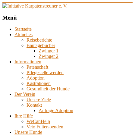
Zum
Inhalt
springen
Initiative
Menü
Karpatenstreuner
Startseite
e.
Aktuelles
V.
Reiseberichte
Bautagebücher
Hilfe
Zwinger 1
für
Zwinger 2
den
Informationen
Tierschutz
Patenschaft
in
Pflegestelle werden
Rumänien
Adoption
Kastrationen
Gesundheit der Hunde
Der Verein
Unsere Ziele
Kontakt
Anfrage Adoption
Ihre Hilfe
WeCanHelp
Veto Futterspenden
Unsere Hunde