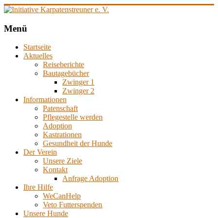
Zum
Inhalt
springen
Initiative
Menü
Karpatenstreuner
Startseite
e.
Aktuelles
V.
Reiseberichte
Bautagebücher
Hilfe
Zwinger 1
für
Zwinger 2
den
Informationen
Tierschutz
Patenschaft
in
Pflegestelle werden
Rumänien
Adoption
Kastrationen
Gesundheit der Hunde
Der Verein
Unsere Ziele
Kontakt
Anfrage Adoption
Ihre Hilfe
WeCanHelp
Veto Futterspenden
Unsere Hunde