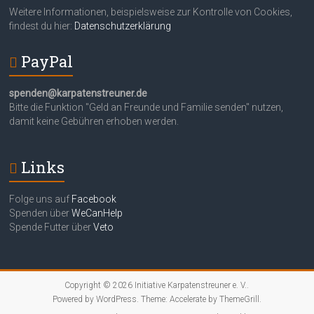
Weitere Informationen, beispielsweise zur Kontrolle von Cookies,
findest du hier:
Datenschutzerklärung
PayPal
spenden@karpatenstreuner.de
Bitte die Funktion "Geld an Freunde und Familie senden" nutzen,
damit keine Gebühren erhoben werden.
Links
Folge uns auf
Facebook
Spenden über
WeCanHelp
Spende Futter über
Veto
Copyright © 2026
Initiative Karpatenstreuner e. V.
.
Powered by
WordPress
. Theme: Accelerate by
ThemeGrill
.