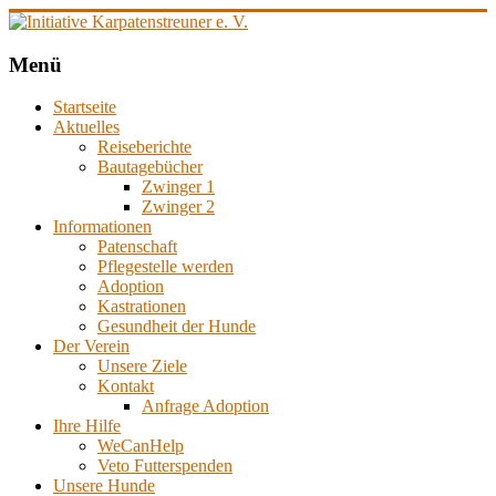
Zum
Inhalt
springen
Initiative
Menü
Karpatenstreuner
Startseite
e.
Aktuelles
V.
Reiseberichte
Bautagebücher
Hilfe
Zwinger 1
für
Zwinger 2
den
Informationen
Tierschutz
Patenschaft
in
Pflegestelle werden
Rumänien
Adoption
Kastrationen
Gesundheit der Hunde
Der Verein
Unsere Ziele
Kontakt
Anfrage Adoption
Ihre Hilfe
WeCanHelp
Veto Futterspenden
Unsere Hunde