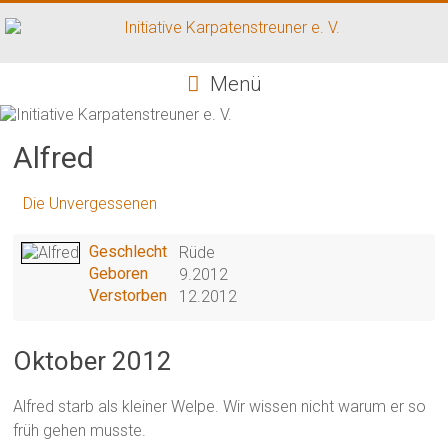
Zum
Inhalt
springen
Initiative
Menü
Karpatenstreuner
e.
Alfred
V.
Die Unvergessenen
Hilfe
für
Geschlecht
Rüde
den
Geboren
9.2012
Tierschutz
Verstorben
12.2012
in
Rumänien
Oktober 2012
Alfred starb als kleiner Welpe. Wir wissen nicht warum er so
früh gehen musste.