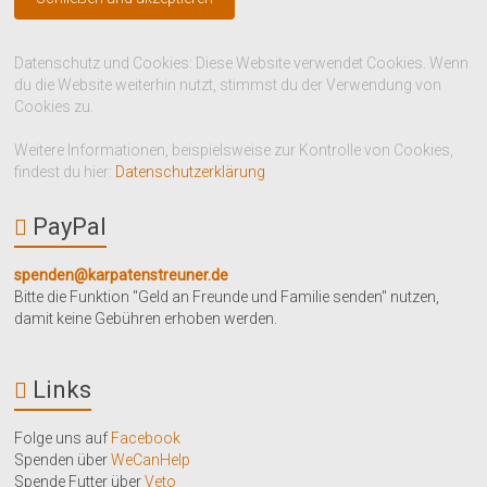
Datenschutz und Cookies: Diese Website verwendet Cookies. Wenn
du die Website weiterhin nutzt, stimmst du der Verwendung von
Cookies zu.
Weitere Informationen, beispielsweise zur Kontrolle von Cookies,
findest du hier:
Datenschutzerklärung
PayPal
spenden@karpatenstreuner.de
Bitte die Funktion "Geld an Freunde und Familie senden" nutzen,
damit keine Gebühren erhoben werden.
Links
Folge uns auf
Facebook
Spenden über
WeCanHelp
Spende Futter über
Veto