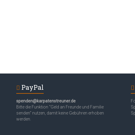
PayPal
spenden@karpatenstreuner.de
Fo
Bitte die Funktion "Geld an Freunde und Familie
S
senden" nutzen, damit keine Gebühren erhoben
Sp
werden.