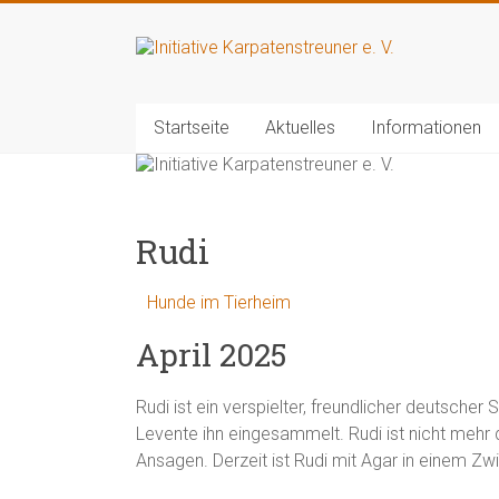
Zum
Inhalt
Initiative
springen
Karpatenstreuner
Startseite
Aktuelles
Informationen
e.
V.
Hilfe
Rudi
für
den
Hunde im Tierheim
Tierschutz
April 2025
in
Rumänien
Rudi ist ein verspielter, freundlicher deutscher
Levente ihn eingesammelt. Rudi ist nicht mehr
Ansagen. Derzeit ist Rudi mit Agar in einem Zwi