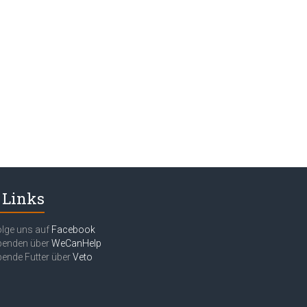
Links
lge uns auf
Facebook
penden über
WeCanHelp
ende Futter über
Veto