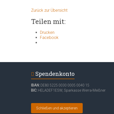
Zurück zur Übersicht
Teilen mit:
Drucken
Facebook
Spendenkonto
IBAN:
DE80 5225 0030 0005 0040 15
BIC:
HELADEF1ESW
,
Sparkasse Werra-Meißner